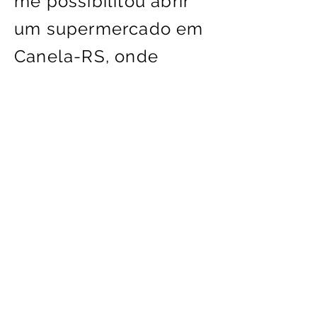
me possibilitou abrir
um supermercado em
Canela-RS, onde
administrei por 2 anos
implementando
muitos controles. Em
2016 fundei a Jota
Oliveira-Simplificando
o complicado, o qual
atendi diversas
empresas nos mais
diversos setores . Vi